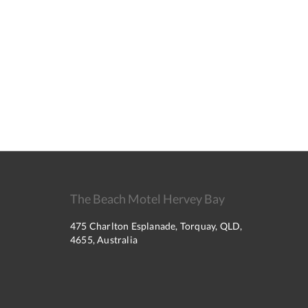
The Beach Motel Hervey Bay
475 Charlton Esplanade, Torquay, QLD,
4655, Australia