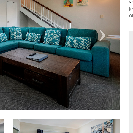
Sh
ki
Al