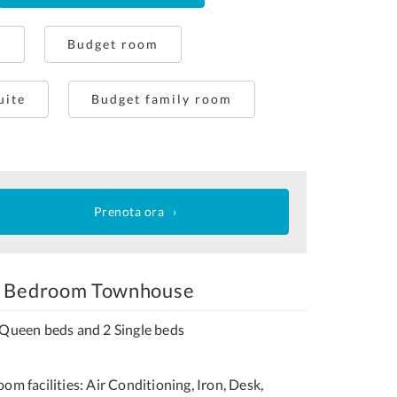
t
Budget room
uite
Budget family room
Prenota ora
 Bedroom Townhouse
 Queen beds and 2 Single beds
om facilities: Air Conditioning, Iron, Desk,