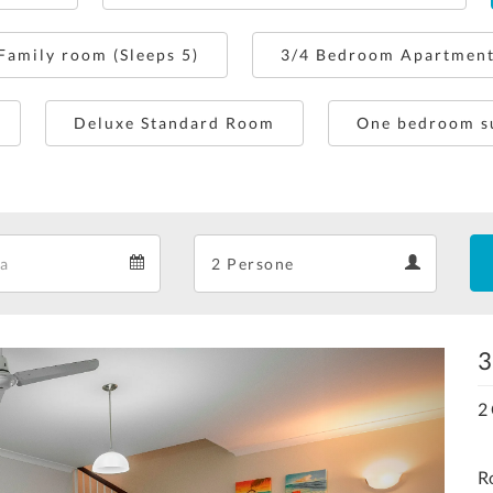
amily room (Sleeps 5)
3/4 Bedroom Apartmen
Deluxe Standard Room
One bedroom s
Departure
Guests
Departure
Guests
calendar
calendar
3
Next
2
Ro