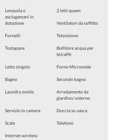
Lenzuola e
2 letti queen
asciugamani in
dotazione
Ventilatori da soffitto
Fornelli
Televisione
Tostapane
Bollitore acqua per
tè/caffè
Letto singolo
Forno Microonde
Bagno
Secondo bagno
Laundry onsite
Arredamento da
giardino/ esterno
Servizio in camera
Doccia su vasca
Scale
Telefono
Internet wireless