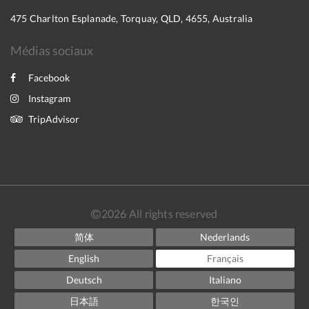
475 Charlton Esplanade, Torquay, QLD, 4655, Australia
Médias sociaux
Facebook
Instagram
TripAdvisor
2026
All rights reserved
简体
Nederlands
English
Français
Deutsch
Italiano
日本語
한국인